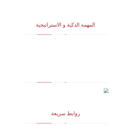
المهمة الذكية و الاستراتيجية
للاستشارات وأبحاث ودراسات الجدوى
الاقتصادية والخدمات الإدارية (أنظمة الأيزو)
والخدمات التسويقية وتكنولوجيا المعلومات
روابط سريعة