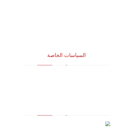
الرؤية و المهمة
الشركاء الاستراتيجيون
المجلس الاستشاري
نظام الدروب سيرفس
تواصل معنا
السياسات الخاصة
سياسة الجودة
الشروط والأحكام
سياسة الخصوصية