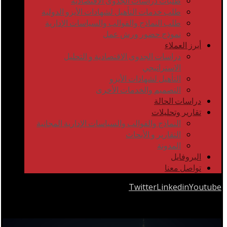
طلبات دراسات الجدوى الاقتصادية
طلب خدمات التأهيل لشهادات الأيزو الدولية
طلب النماذج والقوالب والسياسات الإدارية
نموذج حضور ورش عمل
أبرز العملاء
دراسات الجدوى الاقتصادية و التحليل
الاستراتيجي
التأهيل لشهادات الأيزو
التصميم والخدمات الأخرى
دراسات الحالة
تقارير وتحليلات
النماذج والقوالب والسياسات الإدارية المجانية
التقارير و الأبحاث
المدونة
البروفايل
تواصل معنا
Twitter
Linkedin
Youtube
Copyrights © 2026