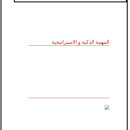
المهمة الذكية و الاستراتيجية
للاستشارات وأبحاث ودراسات الجدوى
الاقتصادية والخدمات الإدارية (أنظمة الأيزو)
والخدمات التسويقية وتكنولوجيا المعلومات