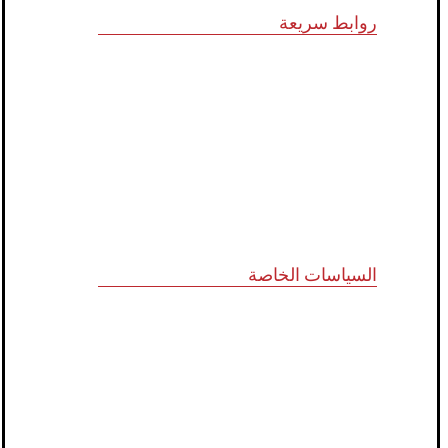
روابط سريعة
الرؤية و المهمة
الشركاء الاستراتيجيون
المجلس الاستشاري
نظام الدروب سيرفس
تواصل معنا
السياسات الخاصة
سياسة الجودة
الشروط والأحكام
سياسة الخصوصية