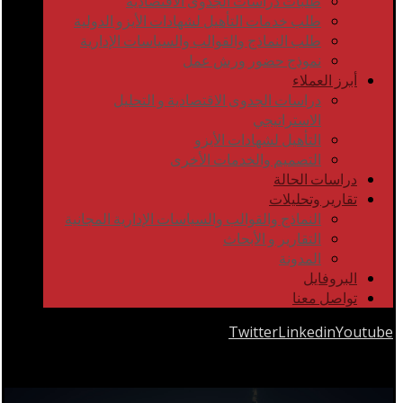
طلبات دراسات الجدوى الاقتصادية
طلب خدمات التأهيل لشهادات الأيزو الدولية
طلب النماذج والقوالب والسياسات الإدارية
نموذج حضور ورش عمل
أبرز العملاء
دراسات الجدوى الاقتصادية و التحليل
الاستراتيجي
التأهيل لشهادات الأيزو
التصميم والخدمات الأخرى
دراسات الحالة
تقارير وتحليلات
النماذج والقوالب والسياسات الإدارية المجانية
التقارير و الأبحاث
المدونة
البروفايل
تواصل معنا
Twitter
Linkedin
Youtube
Copyrights © 2026