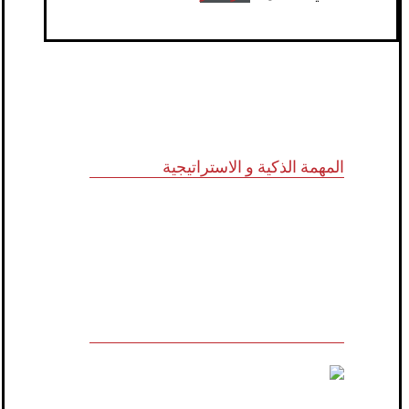
المهمة الذكية و الاستراتيجية
للاستشارات وأبحاث ودراسات الجدوى
الاقتصادية والخدمات الإدارية (أنظمة الأيزو)
والخدمات التسويقية وتكنولوجيا المعلومات