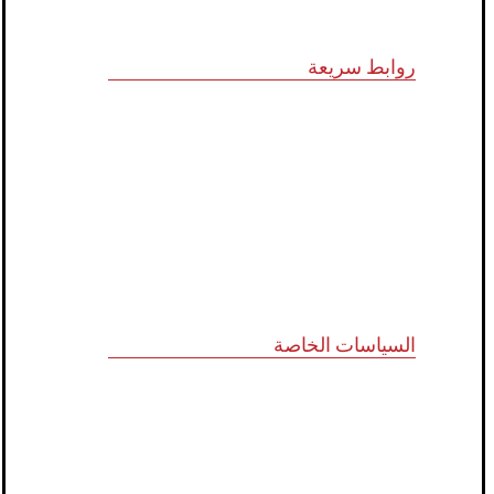
روابط سريعة
الرؤية و المهمة
الشركاء الاستراتيجيون
المجلس الاستشاري
نظام الدروب سيرفس
تواصل معنا
السياسات الخاصة
سياسة الجودة
الشروط والأحكام
سياسة الخصوصية