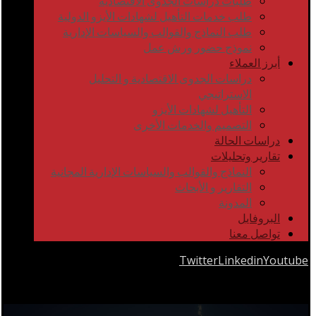
طلبات دراسات الجدوى الاقتصادية
طلب خدمات التأهيل لشهادات الأيزو الدولية
طلب النماذج والقوالب والسياسات الإدارية
نموذج حضور ورش عمل
أبرز العملاء
دراسات الجدوى الاقتصادية و التحليل
الاستراتيجي
التأهيل لشهادات الأيزو
التصميم والخدمات الأخرى
دراسات الحالة
تقارير وتحليلات
النماذج والقوالب والسياسات الإدارية المجانية
التقارير و الأبحاث
المدونة
البروفايل
تواصل معنا
Twitter
Linkedin
Youtube
Copyrights © 2026