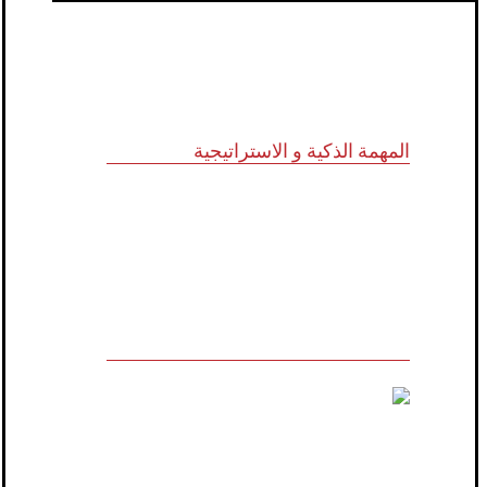
المهمة الذكية و الاستراتيجية
للاستشارات وأبحاث ودراسات الجدوى
الاقتصادية والخدمات الإدارية (أنظمة الأيزو)
والخدمات التسويقية وتكنولوجيا المعلومات