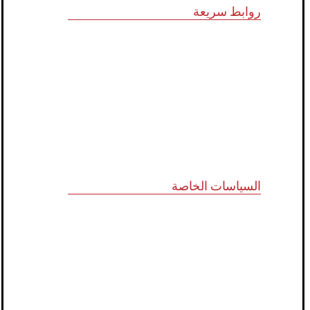
روابط سريعة
الرؤية و المهمة
الشركاء الاستراتيجيون
المجلس الاستشاري
نظام الدروب سيرفس
تواصل معنا
السياسات الخاصة
سياسة الجودة
الشروط والأحكام
سياسة الخصوصية