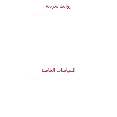
روابط سريعة
الرؤية و المهمة
الشركاء الاستراتيجيون
المجلس الاستشاري
نظام الدروب سيرفس
تواصل معنا
السياسات الخاصة
سياسة الجودة
الشروط والأحكام
سياسة الخصوصية