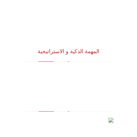
المهمة الذكية و الاستراتيجية
للاستشارات وأبحاث ودراسات الجدوى
الاقتصادية والخدمات الإدارية (أنظمة الأيزو)
والخدمات التسويقية وتكنولوجيا المعلومات