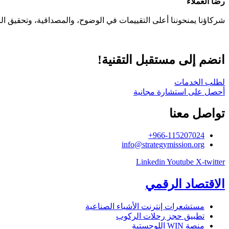
رضا العملاء
شركاؤنا يمنحوننا أعلى التقييمات في الوضوح، والمصداقية، وتحقيق النت
انضم إلى مستقبل التقنية!
لطلب الخدمات
أحصل على استشارة مجانية
تواصل معنا
966-115207024+
info@strategymission.org
Linkedin
Youtube
X-twitter
الاقتصاد الرقمي
مستشعرات إنترنت الأشياء الصناعية
تطبيق حجز رحلات الركوب
منصة WIN اللوجستية