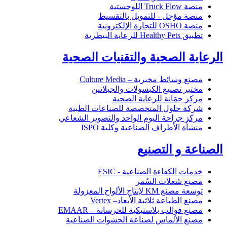
منصة Truck Flow اللوجستية
منصة مؤجل - للتمويل بالتقسيط
منصة OSHO للتجارة الإلكترونية
تطبيق Healthy Pets للرعاية البيطرية
الرعاية الصحية والتقنيات الصحية
مصنع وسائط مخبرية – Culture Media
مختبر تصنيع الكبسولات والجيلاتين
مركز جمَانة للرعاية الصحية
شركة حلول المتخصصة للصناعات الطبية
مركز جراحة اليوم الواحد والتصوير الشعاعي
منشأة الأطراف الصناعية وكلية ISPO
الصناعة و التصنيع
خدمات الكفاءة الصناعية - ESIC
مصنع شعلات السُمر
توسعة مصنع KM لإنتاج الألواح المعزولة
مصنع الطباعة ثلاثية الأبعاد– Vertex
مصنع قوالب بلاستيكية للخرسانة – EMAAR
مصنع الألماس لصناعة الحشوات الصناعية