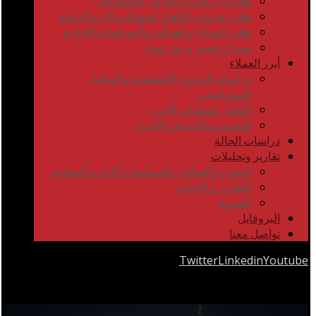
طلبات دراسات الجدوى الاقتصادية
طلب خدمات التأهيل لشهادات الأيزو الدولية
طلب النماذج والقوالب والسياسات الإدارية
نموذج حضور ورش عمل
أبرز العملاء
دراسات الجدوى الاقتصادية و التحليل
الاستراتيجي
التأهيل لشهادات الأيزو
التصميم والخدمات الأخرى
دراسات الحالة
تقارير وتحليلات
النماذج والقوالب والسياسات الإدارية المجانية
التقارير و الأبحاث
المدونة
البروفايل
تواصل معنا
Twitter
Linkedin
Youtube
Copyrights © 2026