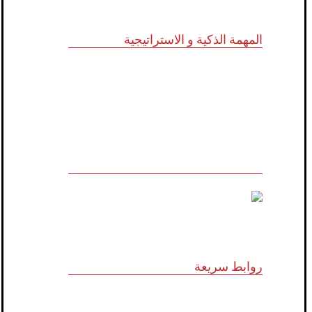
المهمة الذكية و الاستراتيجية
للاستشارات وأبحاث ودراسات الجدوى
الاقتصادية والخدمات الإدارية (أنظمة الأيزو)
والخدمات التسويقية وتكنولوجيا المعلومات
روابط سريعة
الرؤية و المهمة