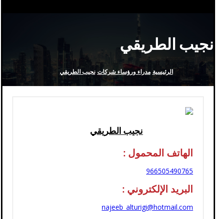
نجيب الطريقي
الرئيسية
مدراء ورؤساء شركات
نجيب الطريقي
نجيب الطريقي
الهاتف المحمول :
966505490765
البريد الإلكتروني :
najeeb_alturigi@hotmail.com