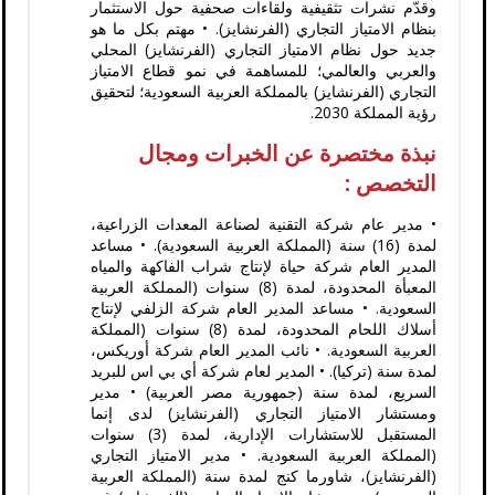
وقدّم نشرات تثقيفية ولقاءات صحفية حول الاستثمار
بنظام الامتياز التجاري (الفرنشايز). • مهتم بكل ما هو
جديد حول نظام الامتياز التجاري (الفرنشايز) المحلي
والعربي والعالمي؛ للمساهمة في نمو قطاع الامتياز
التجاري (الفرنشايز) بالمملكة العربية السعودية؛ لتحقيق
رؤية المملكة 2030.
نبذة مختصرة عن الخبرات ومجال
التخصص :
• مدير عام شركة التقنية لصناعة المعدات الزراعية،
لمدة (16) سنة (المملكة العربية السعودية). • مساعد
المدير العام شركة حياة لإنتاج شراب الفاكهة والمياه
المعبأة المحدودة، لمدة (8) سنوات (المملكة العربية
السعودية. • مساعد المدير العام شركة الزلفي لإنتاج
أسلاك اللحام المحدودة، لمدة (8) سنوات (المملكة
العربية السعودية. • نائب المدير العام شركة أوريكس،
لمدة سنة (تركيا). • المدير لعام شركة أي بي اس للبريد
السريع، لمدة سنة (جمهورية مصر العربية) • مدير
ومستشار الامتياز التجاري (الفرنشايز) لدى إنما
المستقبل للاستشارات الإدارية، لمدة (3) سنوات
(المملكة العربية السعودية. • مدير الامتياز التجاري
(الفرنشايز)، شاورما كنج لمدة سنة (المملكة العربية