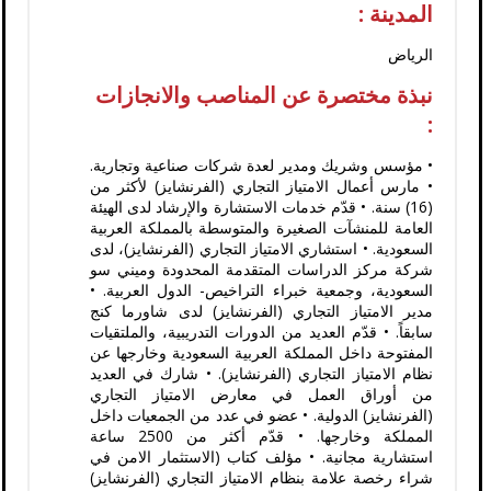
المدينة :
الرياض
نبذة مختصرة عن المناصب والانجازات
:
• مؤسس وشريك ومدير لعدة شركات صناعية وتجارية.
• مارس أعمال الامتياز التجاري (الفرنشايز) لأكثر من
(16) سنة. • قدّم خدمات الاستشارة والإرشاد لدى الهيئة
العامة للمنشآت الصغيرة والمتوسطة بالمملكة العربية
السعودية. • استشاري الامتياز التجاري (الفرنشايز)، لدى
شركة مركز الدراسات المتقدمة المحدودة وميني سو
السعودية، وجمعية خبراء التراخيص- الدول العربية. •
مدير الامتياز التجاري (الفرنشايز) لدى شاورما كنج
سابقاً. • قدّم العديد من الدورات التدريبية، والملتقيات
المفتوحة داخل المملكة العربية السعودية وخارجها عن
نظام الامتياز التجاري (الفرنشايز). • شارك في العديد
من أوراق العمل في معارض الامتياز التجاري
(الفرنشايز) الدولية. • عضو في عدد من الجمعيات داخل
المملكة وخارجها. • قدّم أكثر من 2500 ساعة
استشارية مجانية. • مؤلف كتاب (الاستثمار الامن في
شراء رخصة علامة بنظام الامتياز التجاري (الفرنشايز)