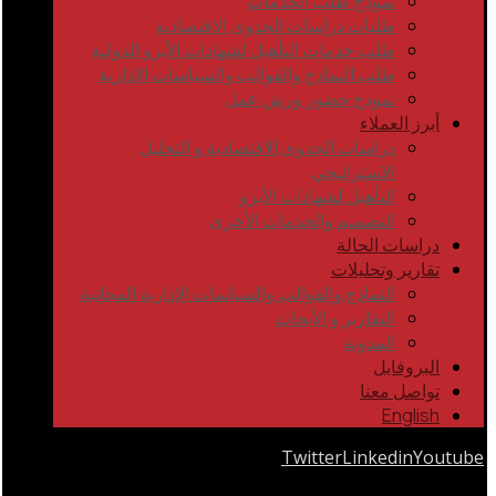
نموذج طلب الخدمات
طلبات دراسات الجدوى الاقتصادية
طلب خدمات التأهيل لشهادات الأيزو الدولية
طلب النماذج والقوالب والسياسات الإدارية
نموذج حضور ورش عمل
أبرز العملاء
دراسات الجدوى الاقتصادية و التحليل
الاستراتيجي
التأهيل لشهادات الأيزو
التصميم والخدمات الأخرى
دراسات الحالة
تقارير وتحليلات
النماذج والقوالب والسياسات الإدارية المجانية
التقارير و الأبحاث
المدونة
البروفايل
تواصل معنا
English
Twitter
Linkedin
Youtube
Copyrights © 2026