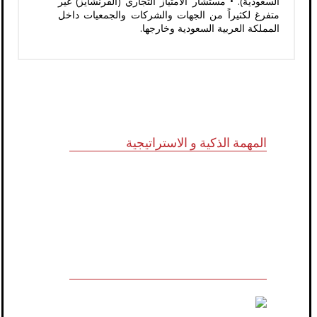
السعودية). • مستشار الامتياز التجاري (الفرنشايز) غير
متفرغ لكثيراً من الجهات والشركات والجمعيات داخل
المملكة العربية السعودية وخارجها.
المهمة الذكية و الاستراتيجية
للاستشارات وأبحاث ودراسات الجدوى
الاقتصادية والخدمات الإدارية (أنظمة الأيزو)
والخدمات التسويقية وتكنولوجيا المعلومات