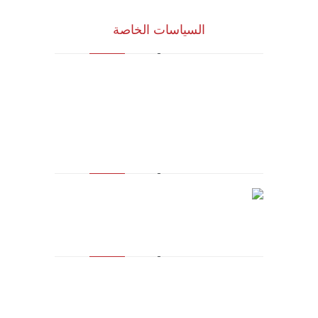
السياسات الخاصة
سياسة الجودة
الشروط والأحكام
سياسة الخصوصية
مالك العلامة التجارية المسجلة