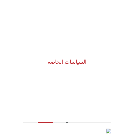
الرؤية و المهمة
الشركاء الاستراتيجيون
المجلس الاستشاري
نظام الدروب سيرفس
تواصل معنا
السياسات الخاصة
سياسة الجودة
الشروط والأحكام
سياسة الخصوصية