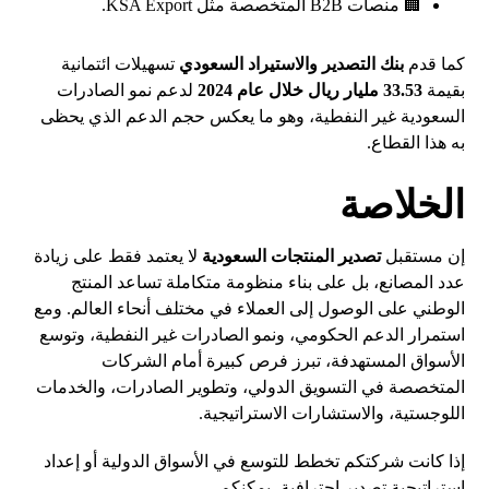
🏢 منصات B2B المتخصصة مثل KSA Export.
كما قدم
بنك التصدير والاستيراد السعودي
تسهيلات ائتمانية
بقيمة
33.53 مليار ريال خلال عام 2024
لدعم نمو الصادرات
السعودية غير النفطية، وهو ما يعكس حجم الدعم الذي يحظى
به هذا القطاع.
الخلاصة
إن مستقبل
تصدير المنتجات السعودية
لا يعتمد فقط على زيادة
عدد المصانع، بل على بناء منظومة متكاملة تساعد المنتج
الوطني على الوصول إلى العملاء في مختلف أنحاء العالم. ومع
استمرار الدعم الحكومي، ونمو الصادرات غير النفطية، وتوسع
الأسواق المستهدفة، تبرز فرص كبيرة أمام الشركات
المتخصصة في التسويق الدولي، وتطوير الصادرات، والخدمات
اللوجستية، والاستشارات الاستراتيجية.
إذا كانت شركتكم تخطط للتوسع في الأسواق الدولية أو إعداد
استراتيجية تصدير احترافية، يمكنكم