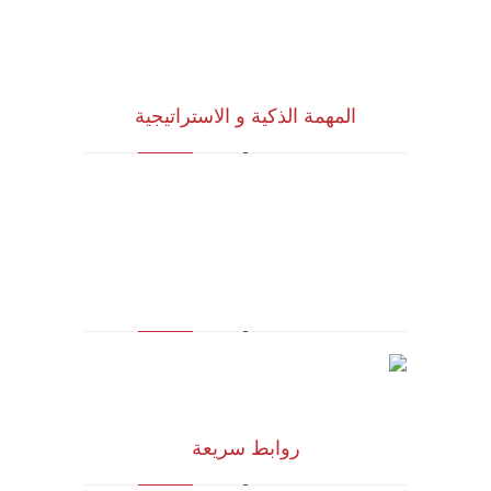
المهمة الذكية و الاستراتيجية
للاستشارات وأبحاث ودراسات الجدوى
الاقتصادية والخدمات الإدارية (أنظمة الأيزو)
والخدمات التسويقية وتكنولوجيا المعلومات
روابط سريعة