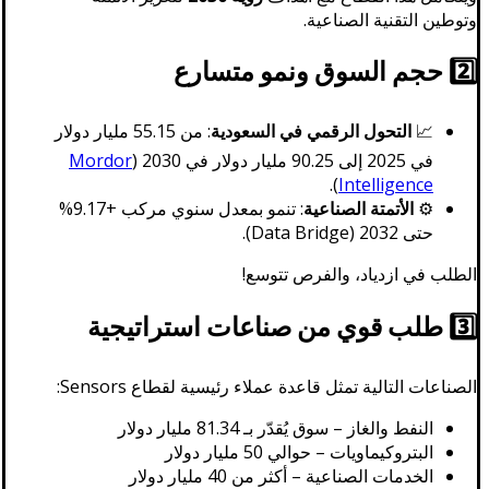
وتوطين التقنية الصناعية.
2️⃣ حجم السوق ونمو متسارع
📈
التحول الرقمي في السعودية
: من 55.15 مليار دولار
في 2025 إلى 90.25 مليار دولار في 2030 (
Mordor
).
Intelligence
⚙️
الأتمتة الصناعية
: تنمو بمعدل سنوي مركب +9.17%
حتى 2032 (Data Bridge).
الطلب في ازدياد، والفرص تتوسع!
3️⃣ طلب قوي من صناعات استراتيجية
الصناعات التالية تمثل قاعدة عملاء رئيسية لقطاع Sensors:
النفط والغاز – سوق يُقدّر بـ 81.34 مليار دولار
البتروكيماويات – حوالي 50 مليار دولار
الخدمات الصناعية – أكثر من 40 مليار دولار