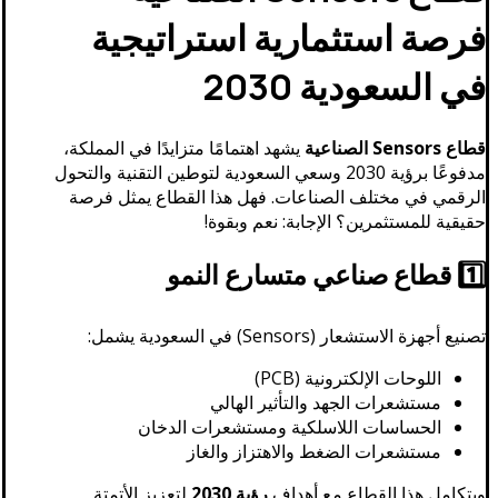
فرصة استثمارية استراتيجية
في السعودية 2030
قطاع Sensors الصناعية
يشهد اهتمامًا متزايدًا في المملكة،
مدفوعًا برؤية 2030 وسعي السعودية لتوطين التقنية والتحول
الرقمي في مختلف الصناعات. فهل هذا القطاع يمثل فرصة
حقيقية للمستثمرين؟ الإجابة: نعم وبقوة!
1️⃣ قطاع صناعي متسارع النمو
تصنيع أجهزة الاستشعار (Sensors) في السعودية يشمل:
اللوحات الإلكترونية (PCB)
مستشعرات الجهد والتأثير الهالي
الحساسات اللاسلكية ومستشعرات الدخان
مستشعرات الضغط والاهتزاز والغاز
ويتكامل هذا القطاع مع أهداف
رؤية 2030
لتعزيز الأتمتة