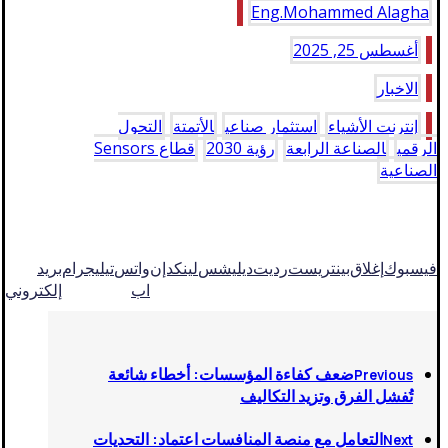
Eng.Mohammed Alagha
أغسطس 25, 2025
الاخبار
إنترنت الأشياء
استثمار صناعي
الأتمتة
التحول
الرقمي
الصناعة الرابعة
رؤية 2030
قطاع Sensors
الصناعية
فيسبوك
إغلاق
بينتريست
رديت
ديليشس
لينكدإن
واتس
تيليجرام
بريد
اب
إلكتروني
ضعف كفاءة المؤسسات: أخطاء شائعة
Previous
تُفشل الفرق وتزيد التكاليف
التعامل مع منصة المنافسات اعتماد: التحديات
Next