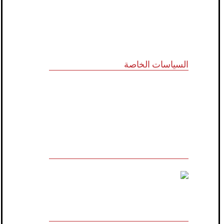
نظام الدروب سيرفس
تواصل معنا
السياسات الخاصة
سياسة الجودة
الشروط والأحكام
سياسة الخصوصية