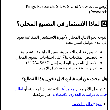
(وفق بيانات Kings Research، SIDF، Grand View
Research)
4️⃣ لماذا الاستثمار في التصنيع المحلي؟
التوجه نحو الإنتاج المحلي لأجهزة الاستشعار الصناعية يعود
إلى عدة عوامل استراتيجية:
تقليص فترات التوريد وتحسين الجاهزية التشغيلية.
تخصيص المنتجات بناءً على احتياجات السوق المحلي.
الامتثال للمعايير الوطنية (مثل SASO وSFDA).
تعزيز مرونة واستدامة سلاسل الإمداد.
هل تبحث عن استشارة قبل دخول هذا القطاع؟
📞 تواصل الآن مع
م. محمد أغا
للاستشارة المجانية، أو
اطلب
خدمات دراسات الجدوى الاقتصادية
عبر موقعنا.
📎
نموذج طلب الخدمة