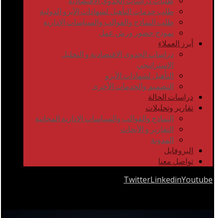
طلبات دراسات الجدوى الاقتصادية
طلب خدمات التأهيل لشهادات الأيزو الدولية
طلب النماذج والقوالب والسياسات الإدارية
نموذج حضور ورش عمل
أبرز العملاء
دراسات الجدوى الاقتصادية و التحليل
الاستراتيجي
التأهيل لشهادات الأيزو
التصميم والخدمات الأخرى
دراسات الحالة
تقارير وتحليلات
النماذج والقوالب والسياسات الإدارية المجانية
التقارير و الأبحاث
المدونة
البروفايل
تواصل معنا
Twitter
Linkedin
Youtube
Copyrights © 2026