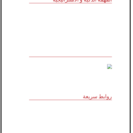
للاستشارات وأبحاث ودراسات الجدوى
الاقتصادية والخدمات الإدارية (أنظمة الأيزو)
والخدمات التسويقية وتكنولوجيا المعلومات
روابط سريعة
الرؤية و المهمة
الشركاء الاستراتيجيون
المجلس الاستشاري