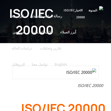
ISO/IEC
المدونة
الاخبار
ISO/IEC
رسالة الرئيس التنفيذي
الرئيسية
20000
20000
أبرز العملاء
طلب الخدمات
من نحن
تقارير وتحليلات
دراسات الحالة
English
تواصل معنا
البروفايل
ISO/IEC 20000
ISO/IEC 20000