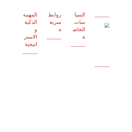
السيا
روابط
المهمة
سات
سريع
الذكية
الخاص
ة
و
ة
الاستر
اتيجية
الرؤية و
سياسة
المهمة
للاستش
الجودة
الشركاء
ارات
الشروط
مالك
الاستراتي
وأبحاث
والأحكام
العلامة
جيون
ودراسا
سياسة
التجاري
المجلس
ت
الخصوص
ة
الاستشار
الجدوى
ية
المسجل
ي
الاقتصا
ة
نظام
دية