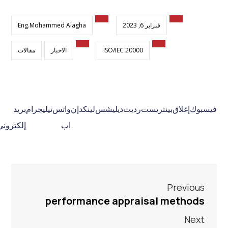
فبراير 6, 2023
Eng.Mohammed Alagha
ISO/IEC 20000
الاخبار
مقالات
فيسبوك
إغلاق
بينتريست
رديت
ديليشس
لينكدإن
واتس
تيليجرام
بريد
اب
إلكتروني
Previous
performance appraisal methods
Next