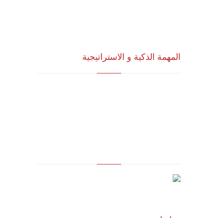
المهمة الذكية و الاستراتيجية
للاستشارات وأبحاث ودراسات الجدوى
الاقتصادية والخدمات الإدارية (أنظمة الأيزو)
والخدمات التسويقية وتكنولوجيا المعلومات