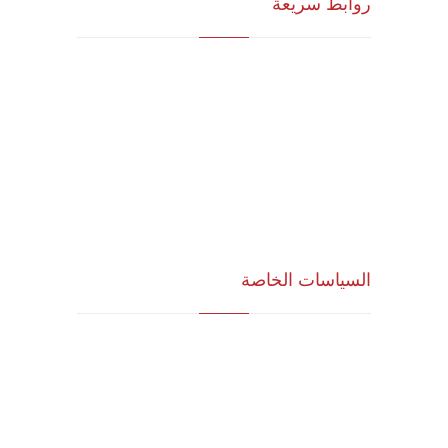
روابط سريعة
الرؤية و المهمة
الشركاء الاستراتيجيون
المجلس الاستشاري
نظام الدروب سيرفس
تواصل معنا
السياسات الخاصة
سياسة الجودة
الشروط والأحكام
سياسة الخصوصية