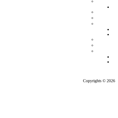
نموذج حضور ورش عمل
أبرز العملاء
دراسات الجدوى الاقتصادية و التحليل الاستراتيجي
التأهيل لشهادات الأيزو
التصميم والخدمات الأخرى
دراسات الحالة
تقارير وتحليلات
النماذج والقوالب والسياسات الإدارية المجانية
التقارير و الأبحاث
المدونة
البروفايل
تواصل معنا
Copyrights © 2026
Huawei Tech. Investment
Saudi Arabia Co., Ltd.