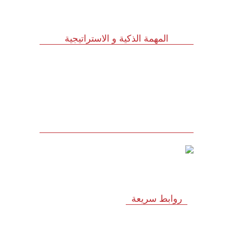
الرئيسية
Huawei Tech. Investment Saudi Arabia Co., Ltd.
المهمة الذكية و الاستراتيجية
للاستشارات وأبحاث ودراسات الجدوى
الاقتصادية والخدمات الإدارية (أنظمة الأيزو)
والخدمات التسويقية وتكنولوجيا المعلومات
روابط سريعة
الرؤية و المهمة