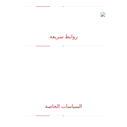
روابط سريعة
الرؤية و المهمة
الشركاء الاستراتيجيون
المجلس الاستشاري
نظام الدروب سيرفس
تواصل معنا
السياسات الخاصة
سياسة الجودة