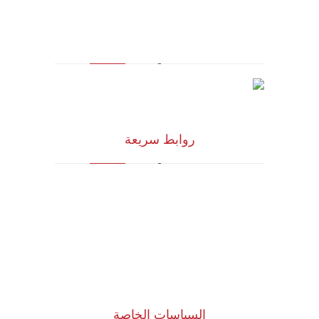
والخدمات التسويقية وتكنولوجيا المعلومات
روابط سريعة
الرؤية و المهمة
الشركاء الاستراتيجيون
المجلس الاستشاري
نظام الدروب سيرفس
تواصل معنا
السياسات الخاصة