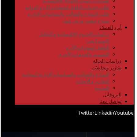
طلبات دراسات الجدوى الاقتصادية
طلب خدمات التأهيل لشهادات الأيزو الدولية
طلب النماذج والقوالب والسياسات الإدارية
نموذج حضور ورش عمل
أبرز العملاء
دراسات الجدوى الاقتصادية و التحليل
الاستراتيجي
التأهيل لشهادات الأيزو
التصميم والخدمات الأخرى
دراسات الحالة
تقارير وتحليلات
النماذج والقوالب والسياسات الإدارية المجانية
التقارير و الأبحاث
المدونة
البروفايل
تواصل معنا
Twitter
Linkedin
Youtube
Copyrights © 2026