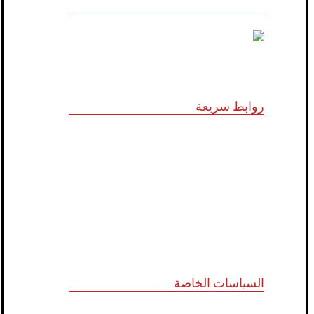
روابط سريعة
الرؤية و المهمة
الشركاء الاستراتيجيون
المجلس الاستشاري
نظام الدروب سيرفس
تواصل معنا
السياسات الخاصة