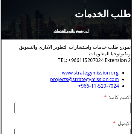
طلب الخدمات
الرئيسية
طلب الخدمات
نموذج طلب خدمات واستشارات التطوير الاداري والتسويق
وتكنولوجيا المعلومات
TEL: +966115207024 Extension 2
www.strategymission.org
projects@strategymission.com
966-11-520-7024+
الاسم كاملا
الإيميل