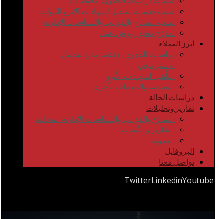
طلبات دراسات الجدوى الاقتصادية
طلب خدمات التأهيل لشهادات الأيزو الدولية
طلب النماذج والقوالب والسياسات الإدارية
نموذج حضور ورش عمل
أبرز العملاء
دراسات الجدوى الاقتصادية و التحليل
الاستراتيجي
التأهيل لشهادات الأيزو
التصميم والخدمات الأخرى
دراسات الحالة
تقارير وتحليلات
النماذج والقوالب والسياسات الإدارية المجانية
التقارير و الأبحاث
المدونة
البروفايل
تواصل معنا
Twitter
Linkedin
Youtube
Copyrights © 2026