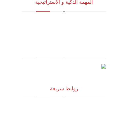
المهمة الذكية و الاستراتيجية
للاستشارات وأبحاث ودراسات الجدوى
الاقتصادية والخدمات الإدارية (أنظمة الأيزو)
والخدمات التسويقية وتكنولوجيا المعلومات
روابط سريعة
الرؤية و المهمة
الشركاء الاستراتيجيون
المجلس الاستشاري