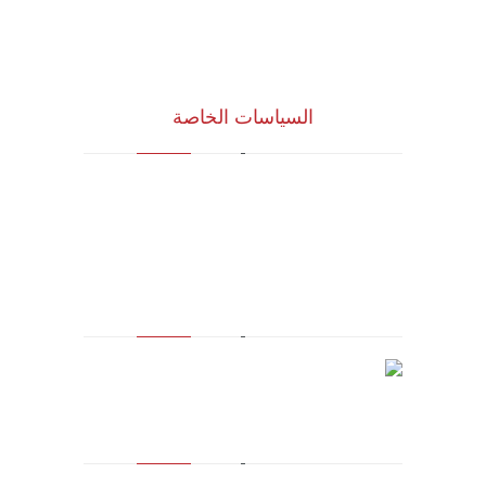
نظام الدروب سيرفس
تواصل معنا
السياسات الخاصة
سياسة الجودة
الشروط والأحكام
سياسة الخصوصية