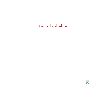
نظام الدروب سيرفس
تواصل معنا
السياسات الخاصة
سياسة الجودة
الشروط والأحكام
سياسة الخصوصية