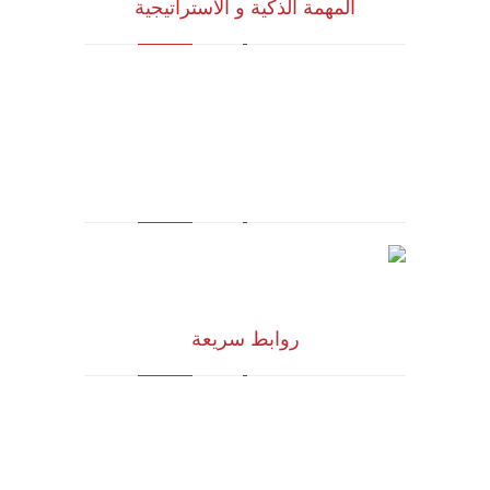
المهمة الذكية و الاستراتيجية
للاستشارات وأبحاث ودراسات الجدوى
الاقتصادية والخدمات الإدارية (أنظمة الأيزو)
والخدمات التسويقية وتكنولوجيا المعلومات
روابط سريعة
الرؤية و المهمة
الشركاء الاستراتيجيون
المجلس الاستشاري