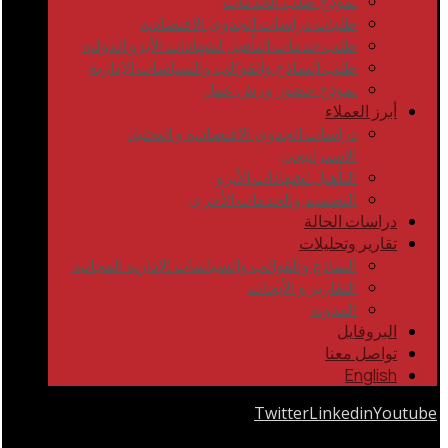
نموذج طلب الخدمات
طلبات دراسات الجدوى الاقتصادية
طلب خدمات التأهيل لشهادات الأيزو الدولية
طلب النماذج والقوالب والسياسات الإدارية
نموذج حضور ورش عمل
أبرز العملاء
دراسات الجدوى الاقتصادية و التحليل
الاستراتيجي
التأهيل لشهادات الأيزو
التصميم والخدمات الأخرى
دراسات الحالة
تقارير وتحليلات
النماذج والقوالب والسياسات الإدارية المجانية
التقارير و الأبحاث
المدونة
البروفايل
تواصل معنا
English
Twitter
Linkedin
Youtube
Copyrights © 2026