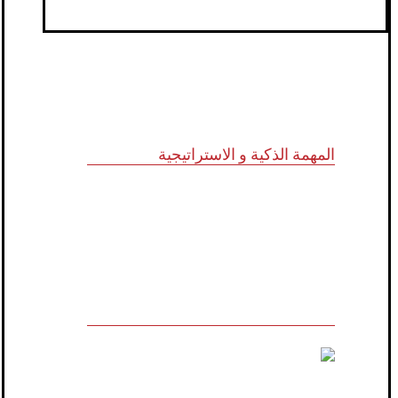
المهمة الذكية و الاستراتيجية
للاستشارات وأبحاث ودراسات الجدوى
الاقتصادية والخدمات الإدارية (أنظمة الأيزو)
والخدمات التسويقية وتكنولوجيا المعلومات