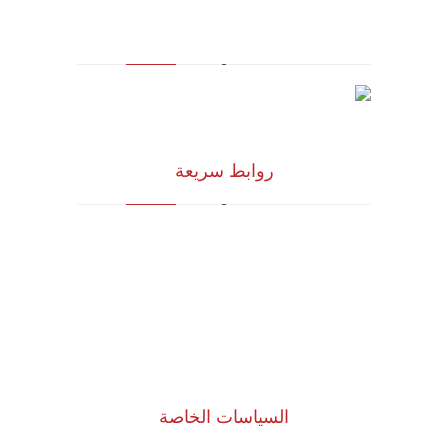
روابط سريعة
الرؤية و المهمة
الشركاء الاستراتيجيون
المجلس الاستشاري
نظام الدروب سيرفس
تواصل معنا
السياسات الخاصة