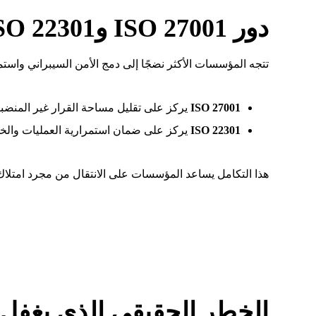
دور ISO 27001 وISO 22301 في تعزيز حوكمة الأمن السيبراني
تتجه المؤسسات الأكثر نضجًا إلى دمج الأمن السيبراني واس
ISO 27001
يركز على تقليل مساحة القرار غير المنضبط (Uncontrolled Decision Space) من خلال إدارة المخاطر وتطبيق الضوابط الأمنية 
ISO 22301
يركز على ضمان استمرارية العمليات والخد
هذا التكامل يساعد المؤسسات على الانتقال من مجرد امتلاك أ
الخطر الحقيقي الذي يغفل 