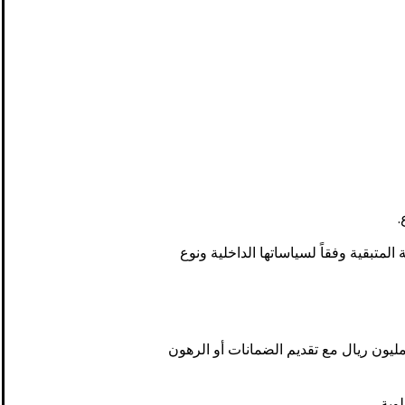
.
لتمويلية بتمويل النسبة المتبقية وفقاً لسياساتها الداخلية ونوع
كانت تكلفة المشروع 20 مليون ريال، فقد يُطلب من المستثمر توفير 6 ملايين ريال كمساهمة ذاتية، بينما تقوم الجهة التمويلية بتمويل 14 مليون ريال مع تقديم الضمانات أو الرهون
وبة.