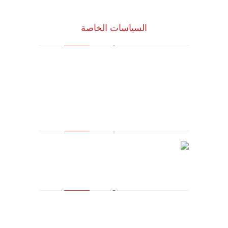
السياسات الخاصة
سياسة الجودة
الشروط والأحكام
سياسة الخصوصية
مالك العلامة التجارية المسجلة