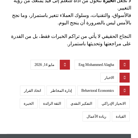
لا تجعل
الخبرة
تتحول من أداة للتعلم إلى قيد يمنعك من رؤية
التغيير.
فالأسواق، والتقنيات، وسلوك العملاء تتغير باستمرار، وما نجح
بالأمس ليس بالضرورة أن ينجح اليوم.
النجاح الحقيقي لا يأتي من تراكم الخبرات فقط، بل من القدرة
على مراجعتها وتحديثها باستمرار.
Eng.Mohammed Alagha
مايو 14, 2026
الاخبار
Behavioral Economics
إدارة المخاطر
اتخاذ القرار
الانحياز الإدراكي
التفكير النقدي
الثقة الزائدة
الخبرة
القيادة
ريادة الأعمال