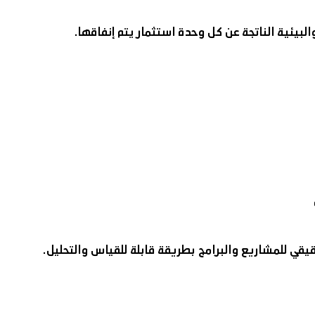
لبيئية الناتجة عن كل وحدة استثمار يتم إنفاقها.
قي للمشاريع والبرامج بطريقة قابلة للقياس والتحليل.