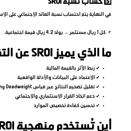
5️⃣ حساب نسبة SROI
في النهاية يتم احتساب نسبة العائد الاجتماعي على الاس
📌 كل 1 ريال مستثمر → يولد 4.2 ريال قيمة اجتماعية.
ما الذي يميز SROI عن التقييم التقليدي؟
✔ ربط الأثر بالقيمة المالية
✔ الاعتماد على البيانات والأدلة الواقعية
✔ تقليل تضخيم النتائج عبر قياس Deadweight وAttribution
✔ دعم اتخاذ القرار الاستثماري والاجتماعي
✔ تحسين كفاءة تخصيص الموارد
أين تُستخدم منهجية SROI؟