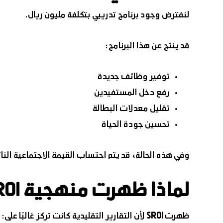
لنفترض وجود برنامج تدريبي بتكلفة مليون ريال.
قد ينتج عن هذا البرنامج:
توفير وظائف جديدة
رفع دخل المستفيدين
تقليل معدلات البطالة
تحسين جودة الحياة
وفي هذه الحالة، قد يتم احتساب القيمة الاجتماعية الناتجة بما يعادل 3 إلى 5 ملايين ريال، أي أن المشروع حقق أثرًا اجتماعيً
لماذا ظهرت منهجية SROI؟
ظهرت
SROI
لأن التقارير التقليدية كانت تركز غالبًا على: