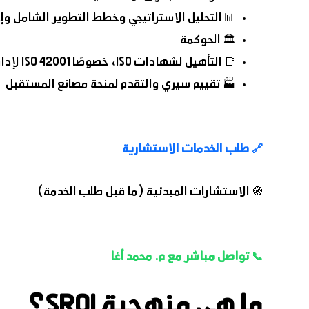
📊 التحليل الاستراتيجي وخطط التطوير الشامل وإع
🏛️ الحوكمة
📑 التأهيل لشهادات ISO، خصوصًا ISO 42001 لإدارة الذكاء الاصطناعي وISO 22301 لاستدامة الأعمال وISO 27001 لأمن المعلومات
🏭 تقييم سيري والتقدم لمنحة مصانع المستقبل
🔗 طلب الخدمات الاستشارية
🧭 الاستشارات المبدئية (ما قبل طلب الخدمة)
📞 تواصل مباشر مع م. محمد أغا
ما هي منهجية SROI؟