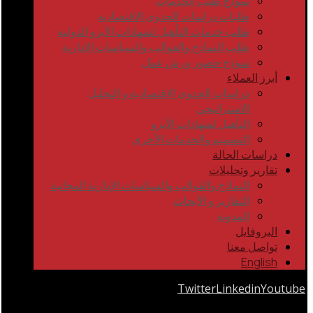
نموذج طلب الخدمات
طلبات دراسات الجدوى الاقتصادية
طلب خدمات التأهيل لشهادات الأيزو الدولية
طلب النماذج والقوالب والسياسات الإدارية
نموذج حضور ورش عمل
أبرز العملاء
دراسات الجدوى الاقتصادية و التحليل
الاستراتيجي
التأهيل لشهادات الأيزو
التصميم والخدمات الأخرى
دراسات الحالة
تقارير وتحليلات
النماذج والقوالب والسياسات الإدارية المجانية
التقارير و الأبحاث
المدونة
البروفايل
تواصل معنا
English
Twitter
Linkedin
Youtube
Copyrights © 2026