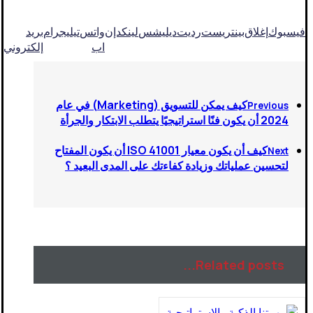
فيسبوك
إغلاق
بينتريست
رديت
ديليشس
لينكدإن
واتس
تيليجرام
بريد
اب
إلكتروني
كيف يمكن للتسويق (Marketing) في عام
Previous
2024 أن يكون فنًا استراتيجيًا يتطلب الابتكار والجرأة
كيف أن يكون معيار ISO 41001 أن يكون المفتاح
Next
لتحسين عملياتك وزيادة كفاءتك على المدى البعيد ؟
Related posts...