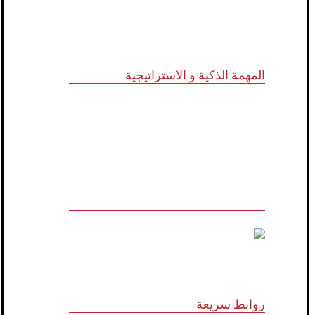
المهمة الذكية و الاستراتيجية
للاستشارات وأبحاث ودراسات الجدوى
الاقتصادية والخدمات الإدارية (أنظمة الأيزو)
والخدمات التسويقية وتكنولوجيا المعلومات
روابط سريعة