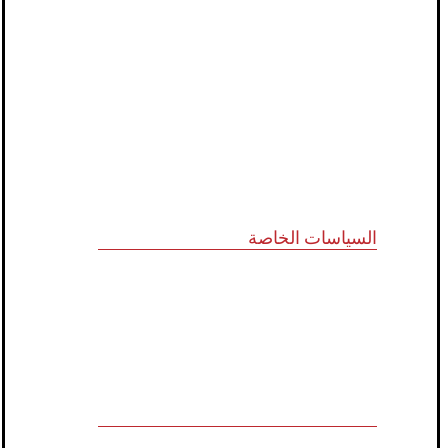
الرؤية و المهمة
الشركاء الاستراتيجيون
المجلس الاستشاري
نظام الدروب سيرفس
تواصل معنا
السياسات الخاصة
سياسة الجودة
الشروط والأحكام
سياسة الخصوصية