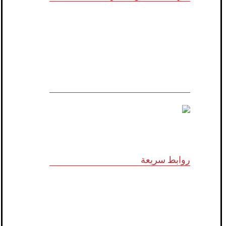
للاستشارات وأبحاث ودراسات الجدوى
الاقتصادية والخدمات الإدارية (أنظمة الأيزو)
والخدمات التسويقية وتكنولوجيا المعلومات
روابط سريعة
الرؤية و المهمة
الشركاء الاستراتيجيون
المجلس الاستشاري
نظام الدروب سيرفس