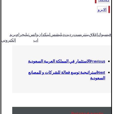
الايزو
فيسبوك
إغلاق
بينتريست
رديت
ديليشس
لينكدإن
واتس
تيليجرام
بريد
اب
إلكتروني
الاستثمار في المملكة العربية السعودية
Previous
استراتيجية توسع فعالة للشركات و للمصانع
Next
السعودية
Related posts...