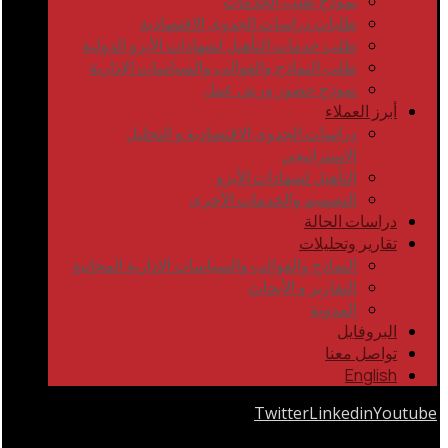
نموذج طلب الخدمات
طلبات دراسات الجدوى الاقتصادية
طلب خدمات التأهيل لشهادات الأيزو الدولية
طلب النماذج والقوالب والسياسات الإدارية
نموذج حضور ورش عمل
أبرز العملاء
دراسات الجدوى الاقتصادية و التحليل
الاستراتيجي
التأهيل لشهادات الأيزو
التصميم والخدمات الأخرى
دراسات الحالة
تقارير وتحليلات
النماذج والقوالب والسياسات الإدارية المجانية
التقارير و الأبحاث
المدونة
البروفايل
تواصل معنا
English
Twitter
Linkedin
Youtube
Copyrights © 2026