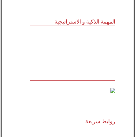
المهمة الذكية و الاستراتيجية
للاستشارات وأبحاث ودراسات الجدوى
الاقتصادية والخدمات الإدارية (أنظمة الأيزو)
والخدمات التسويقية وتكنولوجيا المعلومات
روابط سريعة
الرؤية و المهمة