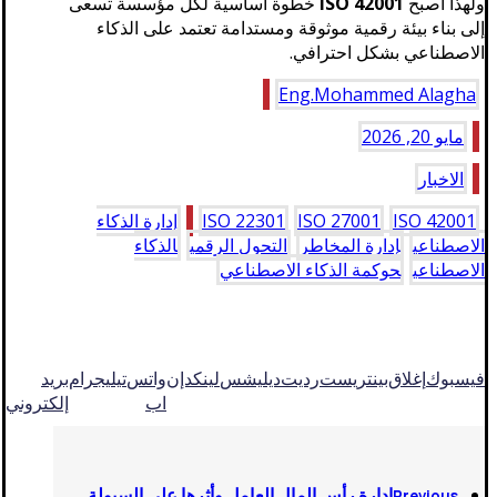
ولهذا أصبح
ISO 42001
خطوة أساسية لكل مؤسسة تسعى
إلى بناء بيئة رقمية موثوقة ومستدامة تعتمد على الذكاء
الاصطناعي بشكل احترافي.
Eng.Mohammed Alagha
مايو 20, 2026
الاخبار
ISO 42001
ISO 27001
ISO 22301
إدارة الذكاء
الاصطناعي
إدارة المخاطر
التحول الرقمي
الذكاء
الاصطناعي
حوكمة الذكاء الاصطناعي
فيسبوك
إغلاق
بينتريست
رديت
ديليشس
لينكدإن
واتس
تيليجرام
بريد
اب
إلكتروني
إدارة رأس المال العامل وأثرها على السيولة
Previous