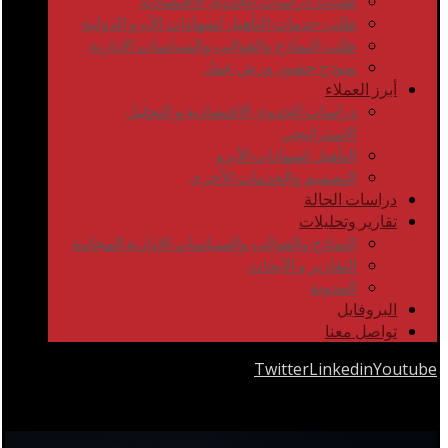
طلبات دراسات الجدوى الاقتصادية
طلب خدمات التأهيل لشهادات الأيزو الدولية
طلب النماذج والقوالب والسياسات الإدارية
نموذج حضور ورش عمل
أبرز العملاء
دراسات الجدوى الاقتصادية و التحليل
الاستراتيجي
التأهيل لشهادات الأيزو
التصميم والخدمات الأخرى
دراسات الحالة
تقارير وتحليلات
النماذج والقوالب والسياسات الإدارية المجانية
التقارير و الأبحاث
المدونة
البروفايل
تواصل معنا
Twitter
Linkedin
Youtube
Copyrights © 2026