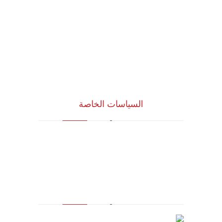
الرؤية و المهمة
الشركاء الاستراتيجيون
المجلس الاستشاري
نظام الدروب سيرفس
تواصل معنا
السياسات الخاصة
سياسة الجودة
الشروط والأحكام
سياسة الخصوصية