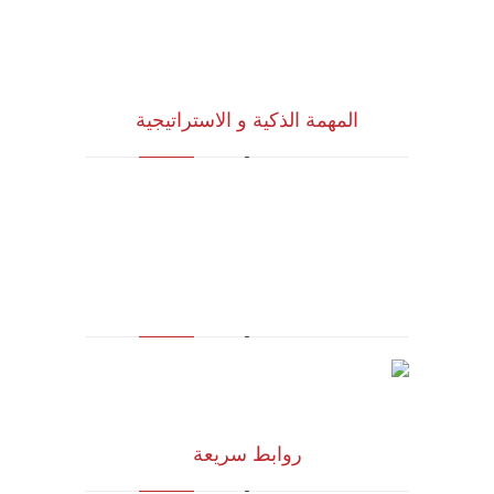
المهمة الذكية و الاستراتيجية
للاستشارات وأبحاث ودراسات الجدوى
الاقتصادية والخدمات الإدارية (أنظمة الأيزو)
والخدمات التسويقية وتكنولوجيا المعلومات
روابط سريعة