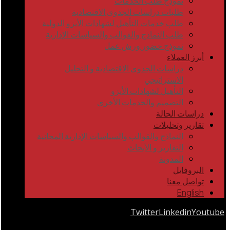
نموذج طلب الخدمات
طلبات دراسات الجدوى الاقتصادية
طلب خدمات التأهيل لشهادات الأيزو الدولية
طلب النماذج والقوالب والسياسات الإدارية
نموذج حضور ورش عمل
أبرز العملاء
دراسات الجدوى الاقتصادية و التحليل
الاستراتيجي
التأهيل لشهادات الأيزو
التصميم والخدمات الأخرى
دراسات الحالة
تقارير وتحليلات
النماذج والقوالب والسياسات الإدارية المجانية
التقارير و الأبحاث
المدونة
البروفايل
تواصل معنا
English
Twitter
Linkedin
Youtube
Copyrights © 2026