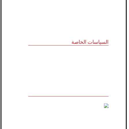
نظام الدروب سيرفس
تواصل معنا
السياسات الخاصة
سياسة الجودة
الشروط والأحكام
سياسة الخصوصية