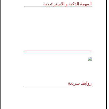
المهمة الذكية و الاستراتيجية
للاستشارات وأبحاث ودراسات الجدوى
الاقتصادية والخدمات الإدارية (أنظمة الأيزو)
والخدمات التسويقية وتكنولوجيا المعلومات
روابط سريعة
الرؤية و المهمة
الشركاء الاستراتيجيون
المجلس الاستشاري