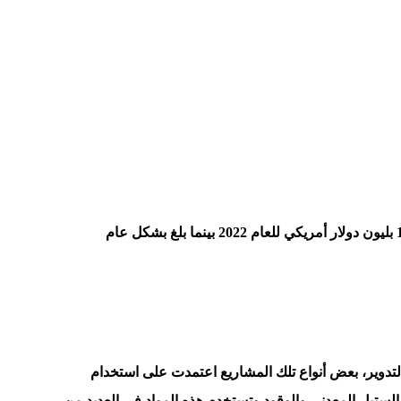
فبحسب منصة إندكس بوكس لتحليل البيانات بلغ حجم هذه الصناعة في المملكة من اطارات السيارات المخصصة للركاب فقط : 1.1 بليون دولار أمريكي للعام 2022 بينما بلغ بشكل عام
لتدوير، بعض أنواع تلك المشاريع اعتمدت على استخدام
الستيل المعدني والوقود وتستخدم هذه المواد في العديد من