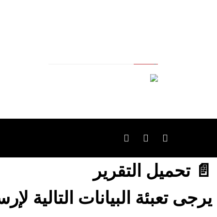
الجدوى الاقتصادية والخدمات
الشركاء
الإدارية (أنظمة الأيزو) والخدمات
المجلس
التسويقية وتكنولوجيا المعلومات
نظام ا
تواصل 
📄 تحميل التقرير
يرجى تعبئة البيانات التالية لإر